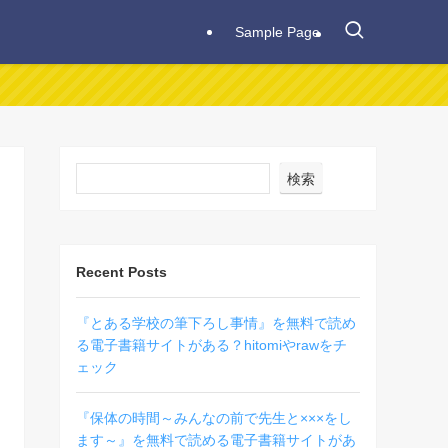
Sample Page
検索
Recent Posts
『とある学校の筆下ろし事情』を無料で読め
る電子書籍サイトがある？hitomiやrawをチ
ェック
『保体の時間～みんなの前で先生と×××をし
ます～』を無料で読める電子書籍サイトがあ